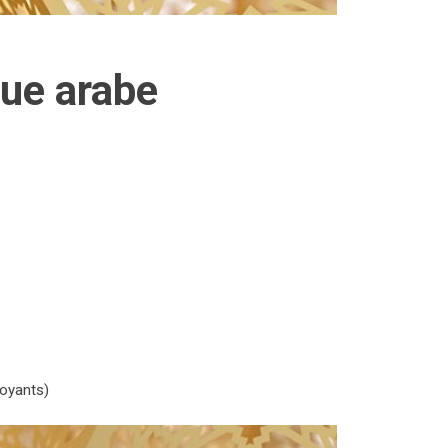
gue arabe
royants)