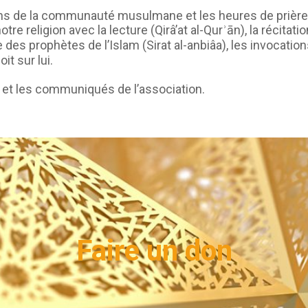
ions de la communauté musulmane et les heures de prière
 religion avec la lecture (Qirâ’at al-Qurʾān), la récitati
ire des prophètes de l’Islam (Sirat al-anbiâa), les invoca
t sur lui.
i et les communiqués de l’association.
Faire un don