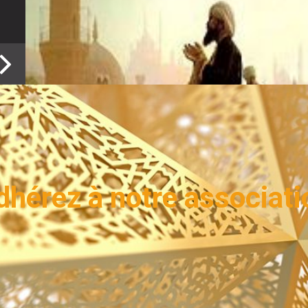
ent
Suivant
dhérez à notre associati