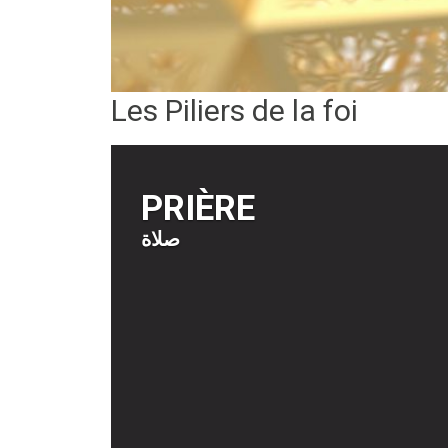
Les Piliers de la foi
PRIÈRE
صلاة