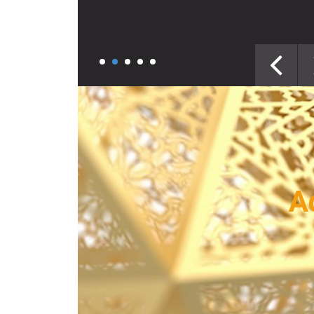
Précéd
A