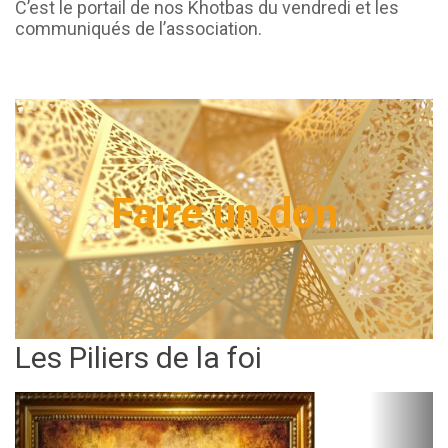
C’est le portail de nos Khotbas du vendredi et les
communiqués de l’association.
Faire un don
Les Piliers de la foi
Précédent
Suiva