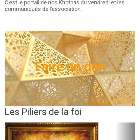
C’est le portail de nos Khotbas du vendredi et les
communiqués de l’association.
Faire un don
Les Piliers de la foi
Précédent
Suiva